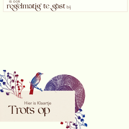
is ook
regelmatig te gast
bij
Festival Oude Muziek
Bachfestival Dordrecht
Aurora Festival
Oranjewoud Festival
en ze
verheugt zich
op
de 1ste Dame in
Zauberflöte, The Next Generation
Hier is Klaartje
Trots op