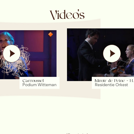
Video's
Carroussel
Miroir de Peine
H.
-
Podium Witteman
Residentie Orkest