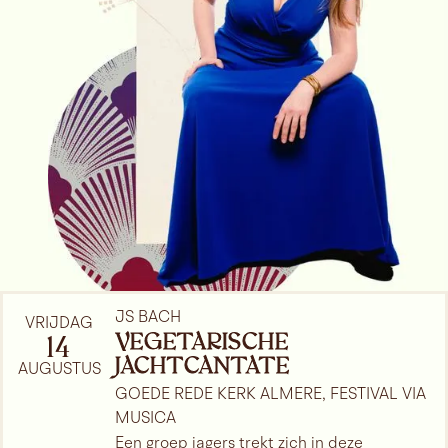
Havinga, was dit gevoel sterk. Deze muziek van
Hendrik Andriessen en Henk Badings is onbekend,
maar ontzettend mooi en indringend. Dit werk
verdient absoluut meer aandacht.
Meer dan klassiek
Al op het conservatorium vond ik het inspirerend en
verruimend om ook naar jamsessies van de
jazzafdeling te gaan. Later werkte ik veel samen met
musici uit de jazz en improvisatie. Ik leerde veel van
hen: het maakte de ruimte in mijn hoofd groter.
Muziek is nu minder in beton gegoten. Volgens mij is
die kruisbestuiving voor iedereen goed in de klassiek
en de jazz. Er valt veel van elkaar te leren. Zoals
jazzlegende Duke Ellington opmerkte: "Er zijn maar
twee soorten muziek, goede en slechte."
JS BACH
VRIJDAG
VEGETARISCHE
14
JACHTCANTATE
AUGUSTUS
GOEDE REDE KERK ALMERE, FESTIVAL VIA
MUSICA
Een groep jagers trekt zich in deze