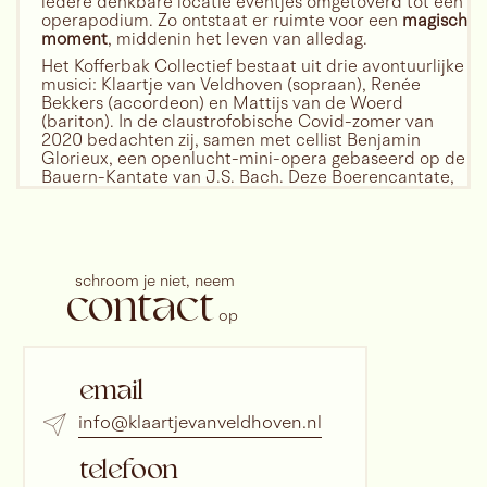
iedere denkbare locatie eventjes omgetoverd tot een
maatschappij hun tradities als inhumaan
operapodium. Zo ontstaat er ruimte voor een
magisch
en elitair afschildert.
moment
, middenin het leven van alledag.
Kofferbak Collectief: met Klaartje van
Het Kofferbak Collectief bestaat uit drie avontuurlijke
Veldhoven, sopraan, Mattijs van de Woerd,
musici: Klaartje van Veldhoven (sopraan), Renée
bariton, Roman Brasser, tenor, Renee
Bekkers (accordeon) en Mattijs van de Woerd
Bekkers, accordeon, Charles Watt, cello
(bariton). In de claustrofobische Covid-zomer van
Regie: Jasper van Hofwegen Libretto: Bart
2020 bedachten zij, samen met cellist Benjamin
Sietsema Kostuums: Mirjam Pater
Glorieux, een openlucht-mini-opera gebaseerd op de
Bauern-Kantate van J.S. Bach. Deze Boerencantate,
Deze voorstelling is een samenwerking met
gezongen in de meesterlijke Nederlandse vertaling
Opera2day
van Carel Alphenaar en voorzien van een dikke virale
knipoog door regisseur David Prins, werd een
ongekend succes
.
Op pittoreske buitenplaatsen en boerenerven
schroom je niet, neem
contact
werden selecte publiekjes getrakteerd op een inkijkje
in het boerenleven volgens Bach én anno nu. Een
op
onverwoestbaar muziekstuk in een hoogwaardige
15.30
uitvoering, gecombineerd met aardse, bij vlagen
slapstick-achtige komedie: het bleek een
meer info
email
onweerstaanbare formule.
info@klaartjevanveldhoven.nl
JS BACH
WOENSDAG
"Ineens was corona geen beperkende factor,
BAKKIE BACH
19
maar de aanzet tot iets even briljants als
telefoon
grappigs", aldus Rahul Gandolahage in de
AUGUSTUS