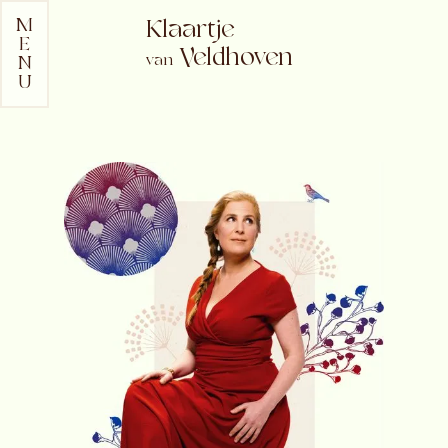
M
Klaartje
E
Veldhoven
van
N
U