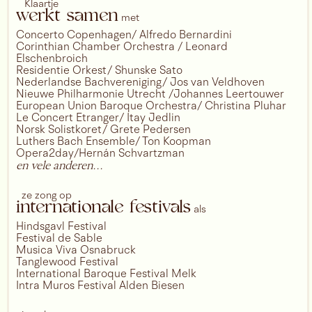
Klaartje
werkt samen
met
Concerto Copenhagen/ Alfredo Bernardini
Corinthian Chamber Orchestra / Leonard
Elschenbroich
Residentie Orkest/ Shunske Sato
Nederlandse Bachvereniging/ Jos van Veldhoven
Nieuwe Philharmonie Utrecht /Johannes Leertouwer
European Union Baroque Orchestra/ Christina Pluhar
Le Concert Etranger/ Itay Jedlin
Norsk Solistkoret/ Grete Pedersen
Luthers Bach Ensemble/ Ton Koopman
Opera2day/Hernán Schvartzman
en vele anderen...
ze zong op
internationale festivals
als
Hindsgavl Festival
Festival de Sable
Musica Viva Osnabruck
Tanglewood Festival
International Baroque Festival Melk
Intra Muros Festival Alden Biesen