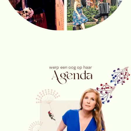
en reageert in het moment op wat de ander doet. Bij
een orkest is dat een maatje groter dan bij een
strijkkwartet, maar het gevoel is hetzelfde.
Leonard Eisenbroich gaf me hier een compliment
over toen we liederen van Strauss uitvoerden in
Londen, hij had nog nooit met een sopraan gewerkt
die zo goed luisterde naar wat het orkest deed. Voor
mij is dat compleet vanzelfsprekend.
Op het moment dat je samenzingt met een kwartet of
een orkest zorg je er samen voor dat de muziek
vleugels krijgt en boven zichzelf uitstijgt en dat doe je
door je echt samen te werken, of het nu met Bach,
Mozart of Strauss is.
werp een oog op haar
Agenda
Albums
De belangrijkste reden om een album te maken, is de
liefde die ik voel voor bepaalde stukken. Daar wil ik
me daar uren en dagen mee bezig houden: voor anker
gaan en diep duiken. En dat is wat je doet bij het
maken van een album. Dan mag je jezelf verliezen in
uitzoeken van muziek, studeren, opnemen, en daarna
uren terugluisteren van takes en daar weer keuzes in
maken. Maar dat doe ik alleen bij liederen waarvan ik
echt voel dat ik die moet vastleggen en daarmee
hopelijk iets toevoeg aan de opnames die er al zijn. Bij
het album Miroir de Peine, met organist Matthias