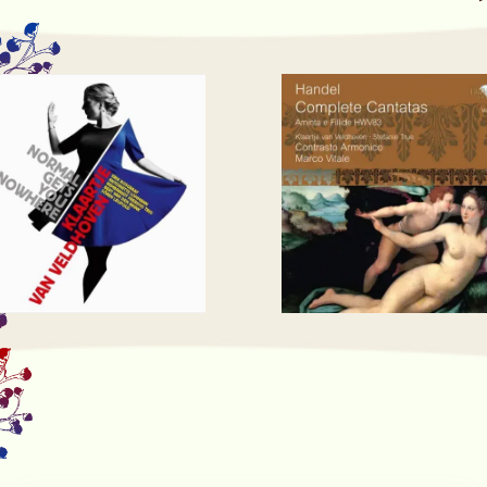
15
JACHTCANTATE
AUGUSTUS
SLOT ZUYLEN
Een groep jagers trekt zich in deze
komisch-groteske
muziektheatervoorstelling in een landhuis
diep in het bos terug voor groepstherapie.
Ze moeten afscheid nemen van hun
geliefde jachtritueel – en daarmee ook van
een deel van zichzelf omdat de huidige
maatschappij hun tradities als inhumaan
en elitair afschildert.
Kofferbak Collectief: met Klaartje van
Veldhoven, sopraan, Mattijs van de Woerd,
bariton, Roman Brasser, tenor, Renee
Bekkers, accordeon, Charles Watt, cello
Regie: Jasper van Hofwegen Libretto: Bart
Sietsema Kostuums: Mirjam Pater
Deze voorstelling is een samenwerking met
Opera2day