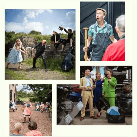
12.00
meer info
JS BACH
ZATERDAG
VEGETARISCHE
15
JACHTCANTATE
AUGUSTUS
SLOT ZUYLEN
Een groep jagers trekt zich in deze
komisch-groteske
muziektheatervoorstelling in een landhuis
diep in het bos terug voor groepstherapie.
Ze moeten afscheid nemen van hun
geliefde jachtritueel – en daarmee ook van
een deel van zichzelf omdat de huidige
maatschappij hun tradities als inhumaan
en elitair afschildert.
Kofferbak Collectief: met Klaartje van
Veldhoven, sopraan, Mattijs van de Woerd,
bariton, Roman Brasser, tenor, Renee
Bekkers, accordeon, Charles Watt, cello
Regie: Jasper van Hofwegen Libretto: Bart
Sietsema Kostuums: Mirjam Pater