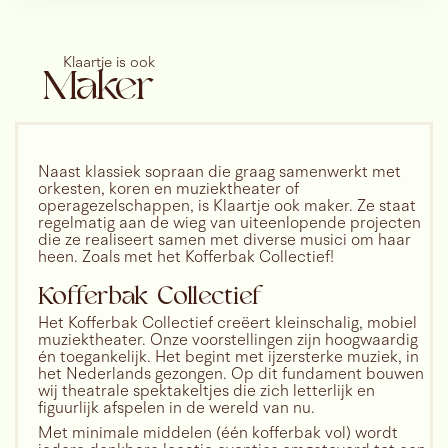
Deze voorstelling is een samenwerking met
Opera2day
Klaartje is ook
Maker
14.00
meer info
Naast klassiek sopraan die graag samenwerkt met
orkesten, koren en muziektheater of
operagezelschappen, is Klaartje ook maker. Ze staat
JS BACH
ZONDAG
regelmatig aan de wieg van uiteenlopende projecten
VEGETARISCHE
16
die ze realiseert samen met diverse musici om haar
JACHTCANTATE
heen. Zoals met het Kofferbak Collectief!
AUGUSTUS
Kofferbak Collectief
PARKCONCERTEN ZEEUWSE
CONCERTZAAL, MIDDELBURG
Het Kofferbak Collectief creëert kleinschalig, mobiel
Een groep jagers trekt zich in deze
muziektheater. Onze voorstellingen zijn hoogwaardig
komisch-groteske
én toegankelijk. Het begint met ijzersterke muziek, in
muziektheatervoorstelling in een landhuis
het Nederlands gezongen. Op dit fundament bouwen
diep in het bos terug voor groepstherapie.
wij theatrale spektakeltjes die zich letterlijk en
Ze moeten afscheid nemen van hun
figuurlijk afspelen in de wereld van nu.
geliefde jachtritueel – en daarmee ook van
Met minimale middelen (één kofferbak vol) wordt
een deel van zichzelf omdat de huidige