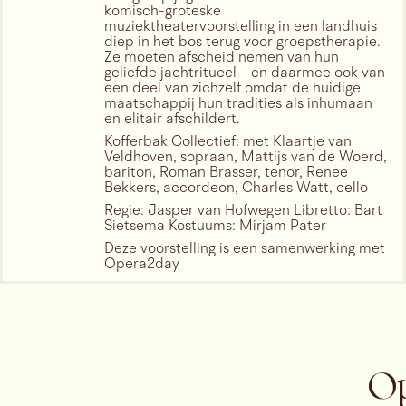
komisch-groteske
muziektheatervoorstelling in een landhuis
diep in het bos terug voor groepstherapie.
Ze moeten afscheid nemen van hun
geliefde jachtritueel – en daarmee ook van
een deel van zichzelf omdat de huidige
maatschappij hun tradities als inhumaan
en elitair afschildert.
Kofferbak Collectief: met Klaartje van
Veldhoven, sopraan, Mattijs van de Woerd,
bariton, Roman Brasser, tenor, Renee
Bekkers, accordeon, Charles Watt, cello
Regie: Jasper van Hofwegen Libretto: Bart
Sietsema Kostuums: Mirjam Pater
Deze voorstelling is een samenwerking met
Opera2day
20.15
meer info
moo
O
JS BACH
ZATERDAG
VEGETARISCHE